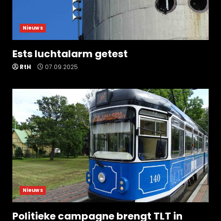
Nieuws
Ests luchtalarm getest
RtH
07.09.2025
Nieuws
Politieke campagne brengt TLT in