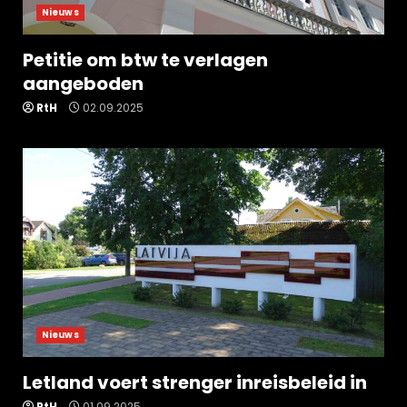
Nieuws
Petitie om btw te verlagen
aangeboden
RtH
02.09.2025
Nieuws
Letland voert strenger inreisbeleid in
RtH
01.09.2025