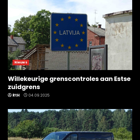
Nieuws
Willekeurige grenscontroles aan Estse
zuidgrens
RtH
04.09.2025