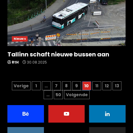
Nieuws
Tallinn schaft nieuwe bussen aan
RtH
30.08.2025
Berichten
Vorige
1
…
7
8
9
10
11
12
13
…
50
Volgende
paginering