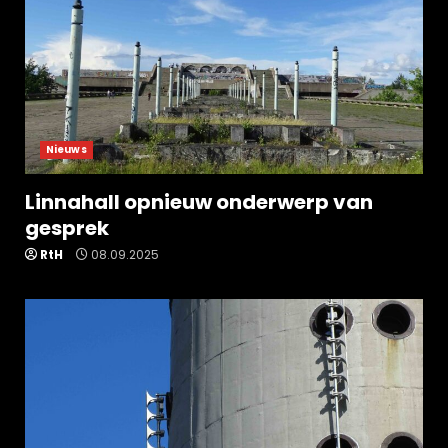
Nieuws
Linnahall opnieuw onderwerp van
gesprek
RtH
08.09.2025