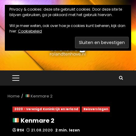
Ga
Privacy & cookies: deze site gebruikt cookies. Door deze site te
naar
blijven gebruiken, ga je akkoord met het gebruik hiervan.
de
inhoud
Wil je meer weten, ook over hoe je cookies kunt beheren, kijk dan
hier:
Cookiebeleid
PRIMAIR
MENU
Home
Kenmare 2
2020 - Verenigd Koninkrijk en Ierland
Reisverslagen
Kenmare 2
RtH
21.08.2020
2 min. lezen