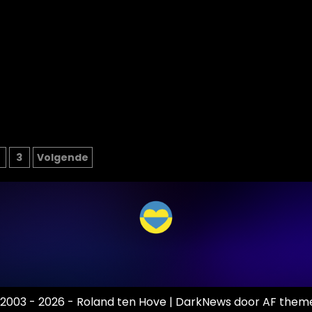
ichten
3
Volgende
inering
2003 - 2026 - Roland ten Hove
|
DarkNews
door AF theme