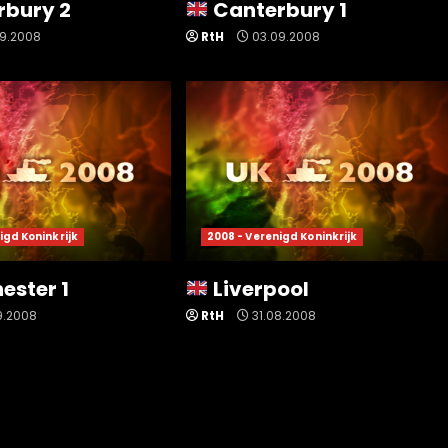
rbury 2
Canterbury 1
9.2008
RtH
03.09.2008
igd Koninkrijk
2008 - Verenigd Koninkrijk
ster 1
Liverpool
9.2008
RtH
31.08.2008