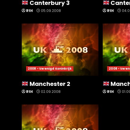
Canterbury 3
Cante
RtH
05.09.2008
RtH
04.0
2008 - Verenigd Koninkrijk
2008 - Veren
Manchester 2
Manche
RtH
02.09.2008
RtH
01.0