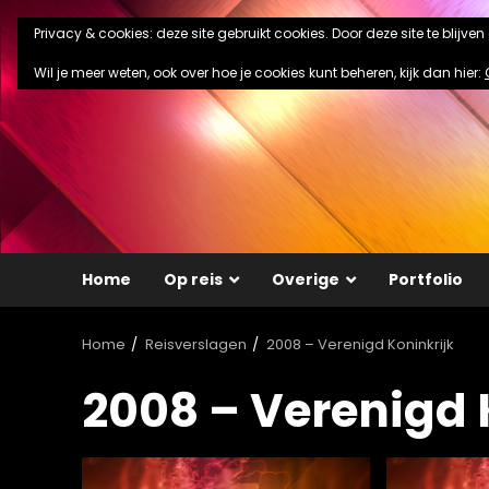
Ga
Privacy & cookies: deze site gebruikt cookies. Door deze site te blijve
naar
de
Wil je meer weten, ook over hoe je cookies kunt beheren, kijk dan hier:
inhoud
Home
Op reis
Overige
Portfolio
Home
Reisverslagen
2008 – Verenigd Koninkrijk
2008 – Verenigd 