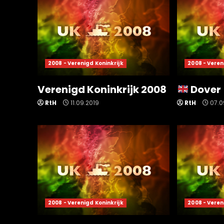
2008 - Verenigd Koninkrijk
2008 - Veren
Verenigd Koninkrijk 2008
Dover
RtH
11.09.2019
RtH
07.0
2008 - Verenigd Koninkrijk
2008 - Veren