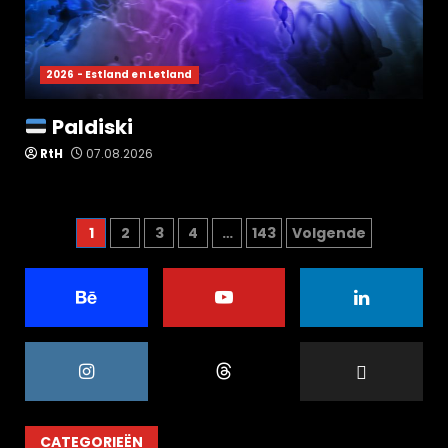
2026 - Estland en Letland
Paldiski
RtH
07.08.2026
Berichten
1
2
3
4
…
143
Volgende
paginering
CATEGORIEËN