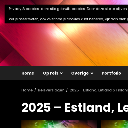
Ga
Privacy & cookies: deze site gebruikt cookies. Door deze site te blijve
naar
de
Wil je meer weten, ook over hoe je cookies kunt beheren, kijk dan hier:
inhoud
Home
Op reis
Overige
Portfolio
Home
Reisverslagen
2025 – Estland, Letland & Finlan
2025 – Estland, L