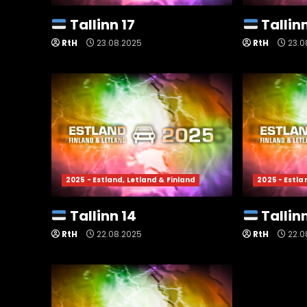
Tallinn 17
Tallinn
RtH
23.08.2025
RtH
23.0
2025 - Estland, Letland & Finland
2025 - Estla
Tallinn 14
Tallinn
RtH
22.08.2025
RtH
22.0