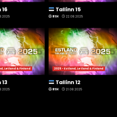
 16
Tallinn 15
8.2025
RtH
22.08.2025
nd, Letland & Finland
2025 - Estland, Letland & Finland
 13
Tallinn 12
8.2025
RtH
21.08.2025