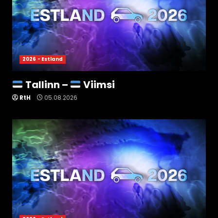
2026 - Estland
Tallinn –
Viimsi
RtH
05.08.2026