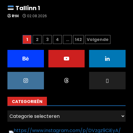
Tallinn 1
RtH
02.08.2026
Berichten
1
2
3
4
…
142
Volgende
paginering
CATEGORIEËN
Categorieën