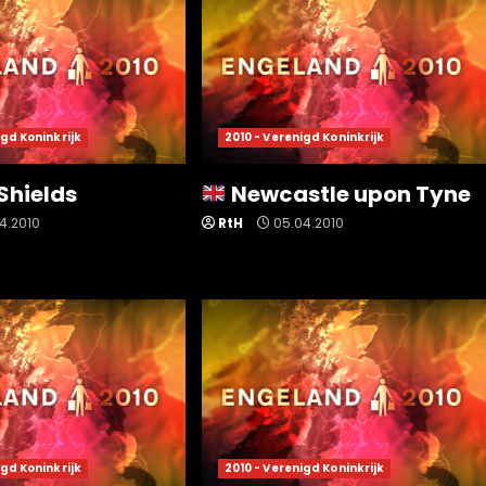
igd Koninkrijk
2010 - Verenigd Koninkrijk
Shields
Newcastle upon Tyne
4.2010
RtH
05.04.2010
igd Koninkrijk
2010 - Verenigd Koninkrijk