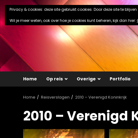
Ga
Privacy & cookies: deze site gebruikt cookies. Door deze site te blijve
naar
de
Wil je meer weten, ook over hoe je cookies kunt beheren, kijk dan hier:
inhoud
Home
Op reis
Overige
Portfolio
Home
Reisverslagen
2010 – Verenigd Koninkrijk
2010 – Verenigd 