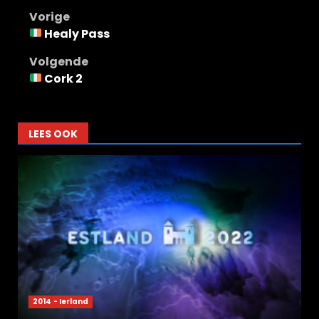
Bericht
Vorige
Healy Pass
navigatie
Volgende
Cork 2
LEES OOK
2014 - Ierland