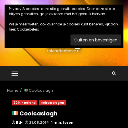
Ga
Privacy & cookies: deze site gebruikt cookies. Door deze site te
naar
blijven gebruiken, ga je akkoord met het gebruik hiervan.
de
inhoud
Wil je meer weten, ook over hoe je cookies kunt beheren, kijk dan
hier:
Cookiebeleid
PRIMAIR
MENU
Home
Coolcaslagh
2014 - Ierland
Reisverslagen
Coolcaslagh
RtH
21.08.2014
1 min. lezen