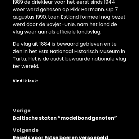
1989 de driekleur voor het eerst sinds 1944
weer werd gehesen op Pikk Hermann. Op 7
augustus 1990, toen Estland formeel nog bezet
werd door de Sovjet-Unie, nam het land de
vlag weer aan als officiële landsvlag.
De vlag uit 1884 is bewaard gebleven en te
zien in het Ests Nationaal Historisch Museum in
Tartu. Het is de oudst bewaarde nationale vlag
ter wereld.
Vind ik leuk:
Bericht
Vorige
Baltische staten “modelbondgenoten”
navigatie
Volgende
Regels voor Estse boeren versoepeld