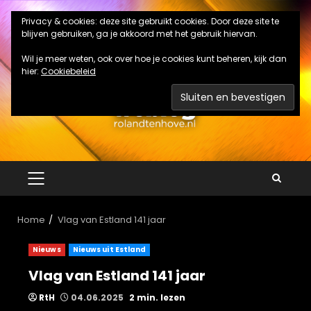
Ga
Privacy & cookies: deze site gebruikt cookies. Door deze site te
naar
blijven gebruiken, ga je akkoord met het gebruik hiervan.
de
inhoud
Wil je meer weten, ook over hoe je cookies kunt beheren, kijk dan
hier:
Cookiebeleid
PRIMAIR
MENU
Home
Vlag van Estland 141 jaar
Nieuws
Nieuws uit Estland
Vlag van Estland 141 jaar
RtH
04.06.2025
2 min. lezen