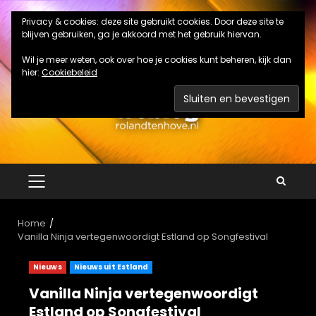
Ga
Privacy & cookies: deze site gebruikt cookies. Door deze site te
naar
blijven gebruiken, ga je akkoord met het gebruik hiervan.
de
inhoud
Wil je meer weten, ook over hoe je cookies kunt beheren, kijk dan
hier:
Cookiebeleid
PRIMAIR
MENU
Home
Vanilla Ninja vertegenwoordigt Estland op Songfestival
Nieuws
Nieuws uit Estland
Vanilla Ninja vertegenwoordigt
Estland op Songfestival