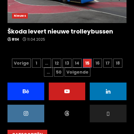
Nieuws
Škoda levert nieuwe trolleybussen
RtH
11.04.2025
Berichten
Vorige
1
…
12
13
14
15
16
17
18
…
50
Volgende
paginering