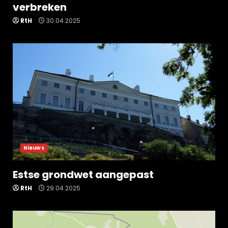
verbreken
RtH
30.04.2025
Nieuws
Estse grondwet aangepast
RtH
29.04.2025