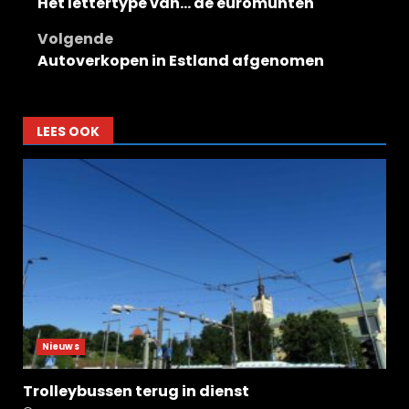
Het lettertype van… de euromunten
navigatie
Volgende
Autoverkopen in Estland afgenomen
LEES OOK
Nieuws
Trolleybussen terug in dienst