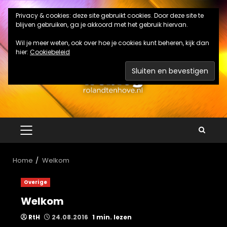
Ga
Privacy & cookies: deze site gebruikt cookies. Door deze site te
naar
blijven gebruiken, ga je akkoord met het gebruik hiervan.
de
inhoud
Wil je meer weten, ook over hoe je cookies kunt beheren, kijk dan
hier:
Cookiebeleid
PRIMAIR
MENU
Home
Welkom
Overige
Welkom
RtH
24.08.2016
1 min. lezen