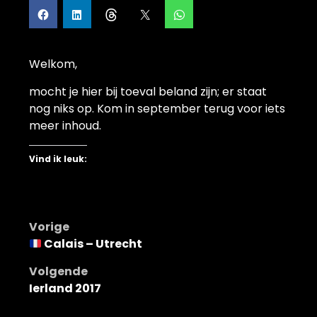
Welkom,
mocht je hier bij toeval beland zijn; er staat
nog niks op. Kom in september terug voor iets
meer inhoud.
Vind ik leuk:
Bericht
Vorige
Calais – Utrecht
navigatie
Volgende
Ierland 2017