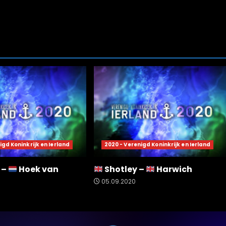
igd Koninkrijk en Ierland
2020 - Verenigd Koninkrijk en Ierland
 –
Hoek van
Shotley –
Harwich
05.09.2020