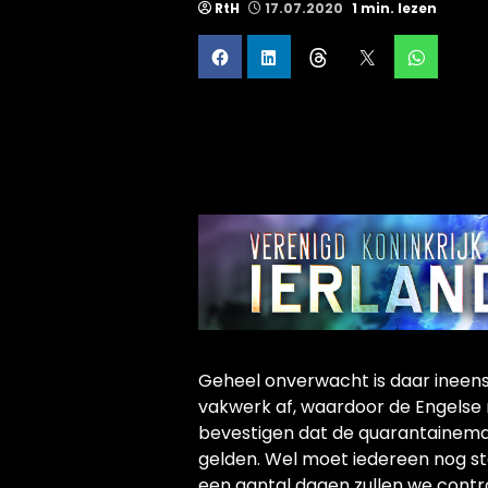
RtH
17.07.2020
1 min. lezen
Geheel onverwacht is daar ineens d
vakwerk af, waardoor de Engelse 
bevestigen dat de quarantainemaa
gelden. Wel moet iedereen nog st
een aantal dagen zullen we contr