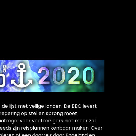
e lijst met veilige landen. De BBC levert
regering op stel en sprong moet
tregel voor veel reizigers niet meer zal
eeds zijn reisplannen kenbaar maken. Over
oleren of een doorreis door Engeland en