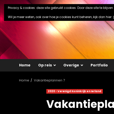
Ga
Privacy & cookies: deze site gebruikt cookies. Door deze site te blijve
naar
de
Wil je meer weten, ook over hoe je cookies kunt beheren, kijk dan hier:
inhoud
Home
Op reis
Overige
Portfolio
Home
Vakantieplannen 7
2020 - Verenigd Koninkrijk en Ierland
Vakantiepl