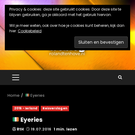
Ga
Privacy & cookies: deze site gebruikt cookies. Door deze site te
naar
blijven gebruiken, ga je akkoord met het gebruik hiervan.
de
inhoud
Wil je meer weten, ook over hoe je cookies kunt beheren, kijk dan
hier:
Cookiebeleid
PRIMAIR
MENU
Home
Eyeries
2016 - Ierland
Reisverslagen
Eyeries
RtH
19.07.2016
1 min. lezen