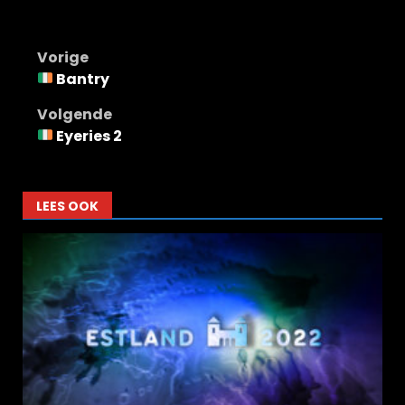
Bericht
Vorige
Bantry
navigatie
Volgende
Eyeries 2
LEES OOK