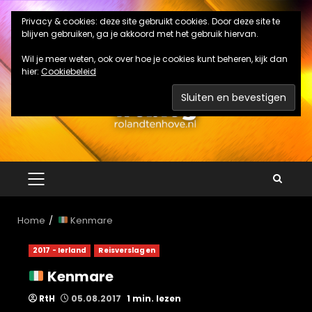
Ga
Privacy & cookies: deze site gebruikt cookies. Door deze site te
naar
blijven gebruiken, ga je akkoord met het gebruik hiervan.
de
inhoud
Wil je meer weten, ook over hoe je cookies kunt beheren, kijk dan
hier:
Cookiebeleid
PRIMAIR
MENU
Home
Kenmare
2017 - Ierland
Reisverslagen
Kenmare
RtH
05.08.2017
1 min. lezen