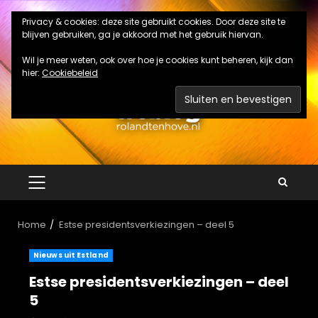
Ga
Privacy & cookies: deze site gebruikt cookies. Door deze site te
naar
blijven gebruiken, ga je akkoord met het gebruik hiervan.
de
inhoud
Wil je meer weten, ook over hoe je cookies kunt beheren, kijk dan
hier:
Cookiebeleid
PRIMAIR
MENU
Home
Estse presidentsverkiezingen – deel 5
Nieuws uit Estland
Estse presidentsverkiezingen – deel
5