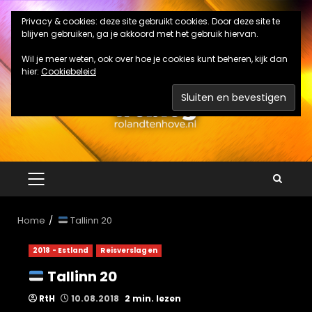
Ga
Privacy & cookies: deze site gebruikt cookies. Door deze site te
naar
blijven gebruiken, ga je akkoord met het gebruik hiervan.
de
inhoud
Wil je meer weten, ook over hoe je cookies kunt beheren, kijk dan
hier:
Cookiebeleid
PRIMAIR
MENU
Home
Tallinn 20
2018 - Estland
Reisverslagen
Tallinn 20
RtH
10.08.2018
2 min. lezen