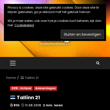
Ga
Privacy & cookies: deze site gebruikt cookies. Door deze site te
naar
blijven gebruiken, ga je akkoord met het gebruik hiervan.
de
inhoud
Wil je meer weten, ook over hoe je cookies kunt beheren, kijk dan
hier:
Cookiebeleid
PRIMAIR
MENU
Home
Tallinn 21
2018 - Estland
Reisverslagen
Tallinn 21
RtH
11.08.2018
2 min. lezen