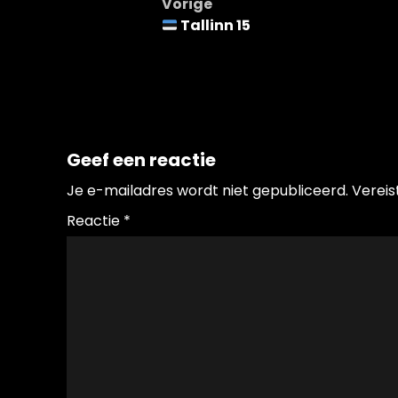
Bericht
Vorige
Tallinn 15
navigatie
Geef een reactie
Je e-mailadres wordt niet gepubliceerd.
Vereis
Reactie
*