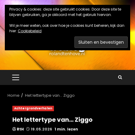
Ga
Privacy & cookies: deze site gebruikt cookies. Door deze site te
naar
blijven gebruiken, ga je akkoord met het gebruik hiervan.
de
inhoud
Wil je meer weten, ook over hoe je cookies kunt beheren, kijk dan
hier:
Cookiebeleid
PRIMAIR
MENU
Home
Het lettertype van… Ziggo
Achtergrondverhalen
Het lettertype van… Ziggo
RtH
19.05.2026
1 min. lezen