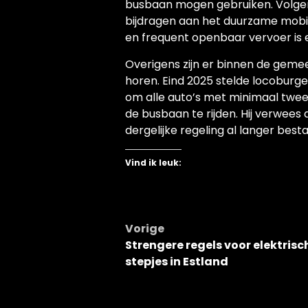
busbaan mogen gebruiken. Volgens
bijdragen aan het duurzame mobili
en frequent openbaar vervoer is 
Overigens zijn er binnen de gemee
horen. Eind 2025 stelde locoburg
om alle auto’s met minimaal twe
de busbaan te rijden. Hij verwees
dergelijke regeling al langer besta
Vind ik leuk:
Bericht
Vorige
Strengere regels voor elektrisc
navigatie
stepjes in Estland