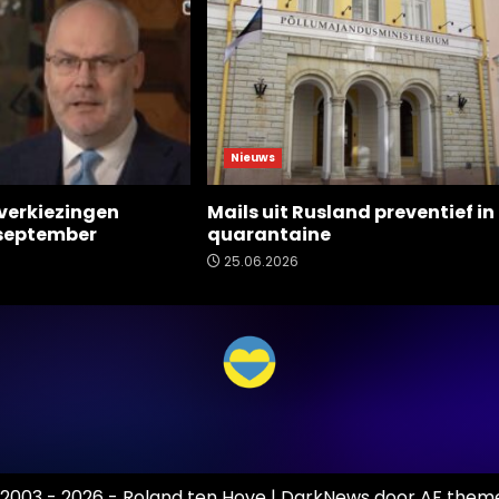
Nieuws
verkiezingen
Mails uit Rusland preventief in
 september
quarantaine
25.06.2026
2003 - 2026 - Roland ten Hove
|
DarkNews
door AF theme