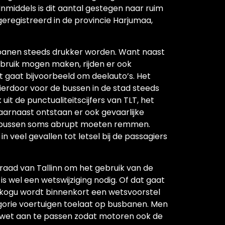
Inmiddels is dit aantal gestegen naar ruim
 geregistreerd in de provincie Harjumaa,
usbanen steeds drukker worden. Want naast
bruik mogen maken, rijden er ook
t gaat bijvoorbeeld om deelauto’s. Het
hierdoor voor de bussen in de stad steeds
 uit de punctualiteitscijfers van TLT, het
Daarnaast ontstaan er ook gevaarlijke
r bussen soms abrupt moeten remmen.
 veel gevallen tot letsel bij de passagiers
ad van Tallinn om het gebruik van de
 wel een wetswijziging nodig. Of dat gaat
igikogu wordt binnenkort een wetsvoorstel
gorie voertuigen toelaat op busbanen. Men
wet aan te passen zodat motoren ook de