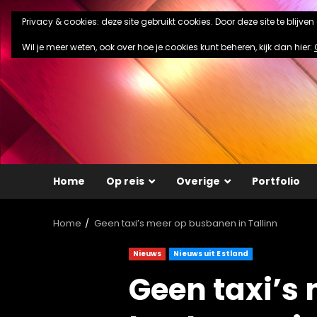
Ga
Privacy & cookies: deze site gebruikt cookies. Door deze site te blijve
naar
de
Wil je meer weten, ook over hoe je cookies kunt beheren, kijk dan hier:
inhoud
Home
Op reis
Overige
Portfolio
Home
Geen taxi’s meer op busbanen in Tallinn
Nieuws
Nieuws uit Estland
Geen taxi’s