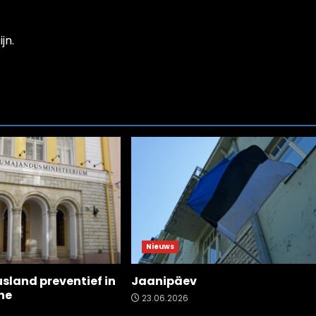
jn.
Nieuws
usland preventief in
Jaanipäev
ne
23.06.2026