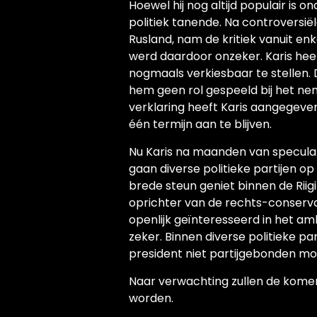
Hoewel hij nog altijd populair is o
politiek tanende. Na controversi
Rusland, nam de kritiek vanuit enk
werd daardoor onzeker. Karis hee
nogmaals verkiesbaar te stellen.
hem geen rol gespeeld bij het nem
verklaring heeft Karis aangegeven 
één termijn aan te blijven.
Nu Karis na maanden van speculati
gaan diverse politieke partijen o
brede steun geniet binnen de Riig
oprichter van de rechts-conservati
openlijk geïnteresseerd in het ambt
zeker. Binnen diverse politieke pa
president niet partijgebonden mo
Naar verwachting zullen de ko
worden.