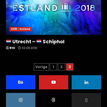
2018 - Estland
Utrecht –
Schiphol
RtH
03.08.2018
Berichten
Vorige
1
2
3
paginering