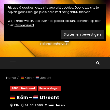
Ga
Privacy & cookies: deze site gebruikt cookies. Door deze site te
naar
blijven gebruiken, ga je akkoord met het gebruik hiervan.
de
inhoud
Wil je meer weten, ook over hoe je cookies kunt beheren, kijk dan
hier:
Cookiebeleid
PRIMAIR
MENU
Home
Köln –
Utrecht
2009 - Duitsland
Reisverslagen
Köln –
Utrecht
RtH
14.03.2009
2 min. lezen