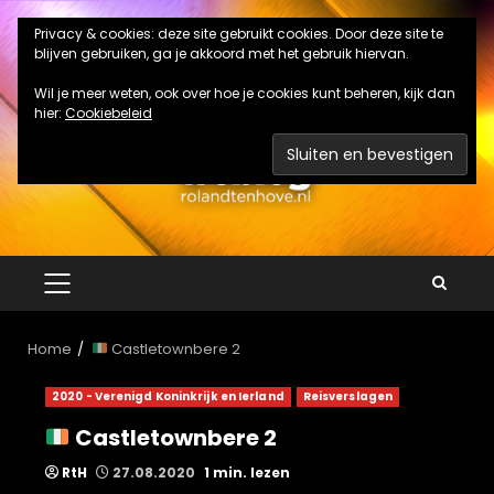
Ga
Privacy & cookies: deze site gebruikt cookies. Door deze site te
naar
blijven gebruiken, ga je akkoord met het gebruik hiervan.
de
inhoud
Wil je meer weten, ook over hoe je cookies kunt beheren, kijk dan
hier:
Cookiebeleid
PRIMAIR
MENU
Home
Castletownbere 2
2020 - Verenigd Koninkrijk en Ierland
Reisverslagen
Castletownbere 2
RtH
27.08.2020
1 min. lezen