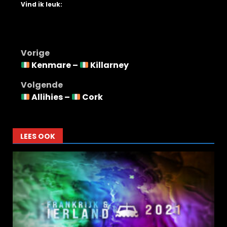
Vind ik leuk:
Bericht
Vorige
Kenmare –
Killarney
navigatie
Volgende
Allihies –
Cork
LEES OOK