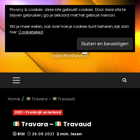
Ga
Privacy & cookies: deze site gebruikt cookies. Door deze site te
naar
blijven gebruiken, ga je akkoord met het gebruik hiervan.
de
inhoud
Wil je meer weten, ook over hoe je cookies kunt beheren, kijk dan
hier:
Cookiebeleid
PRIMAIR
MENU
Home
Travara –
Travaud
2021 - Frankrijk en Ierland
Travara –
Travaud
RtH
26.08.2021
2 min. lezen