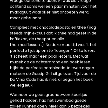
vroege ochtend te doen. Al was die vroege
ochtend soms wel een paar minuten voor het
middaguur; waarbij er niet ontbeten werd;
maar gebruncht.
Compleet met chocoladepasta en thee (nog
steeds mijn excuus dat ik thee had gezet in de
koffiekan, de theepot en alle
thermosflessen…). Na deze maaltijd was ’t het
perfecte tijdstip om te “loungen”. Of te lezen,
’t scheelt maar een paar letters. Met wat
muziek op de achtergrond een boek lezen
blijkt de perfecte combinatie. In twee dagen
meteen de Gossip Girl uitgelezen. Tijd voor de
Da Vinci Code had ik niet, al begon het boek
wel erg leuk.
Wanneer we geen groene zwemkaartjes
gehad hadden, had het zwembad goede
zaken kunnen doen. Meer dan 5 bezoekjes