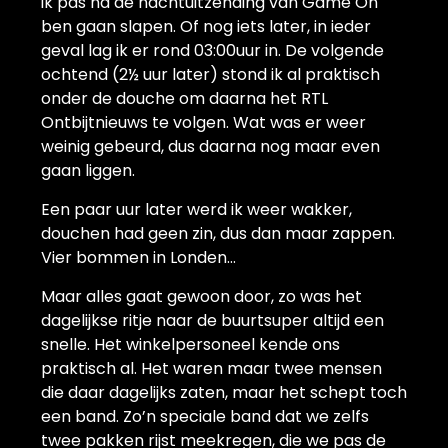
ik pas na de nachtuitzending van Game On
ben gaan slapen. Of nog iets later, in ieder
geval lag ik er rond 03:00uur in. De volgende
ochtend (2½ uur later) stond ik al praktisch
onder de douche om daarna het RTL
Ontbijtnieuws te volgen. Wat was er weer
weinig gebeurd, dus daarna nog maar even
gaan liggen.
Een paar uur later werd ik weer wakker,
douchen had geen zin, dus dan maar zappen.
Vier bommen in Londen…
Maar alles gaat gewoon door, zo was het
dagelijkse ritje naar de buurtsuper altijd een
snelle. Het winkelpersoneel kende ons
praktisch al. Het waren maar twee mensen
die daar dagelijks zaten, maar het schept toch
een band. Zo’n speciale band dat we zelfs
twee pakken rijst meekregen, die we pas de