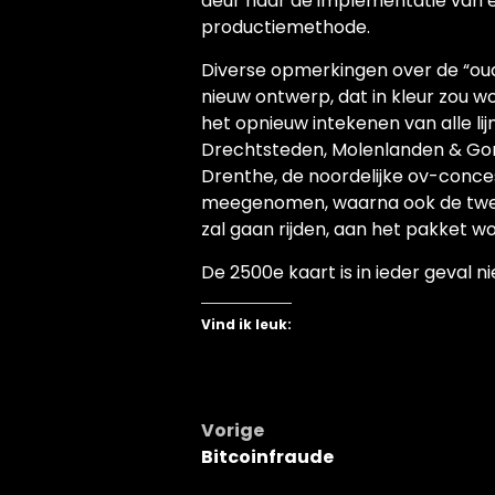
deur naar de implementatie van e
productiemethode.
Diverse opmerkingen over de “o
nieuw ontwerp, dat in kleur zou w
het opnieuw intekenen van alle lij
Drechtsteden, Molenlanden & Gor
Drenthe, de noordelijke ov-conce
meegenomen, waarna ook de twee
zal gaan rijden, aan het pakket 
De 2500e kaart is in ieder geval ni
Vind ik leuk:
Bericht
Vorige
Bitcoinfraude
navigatie