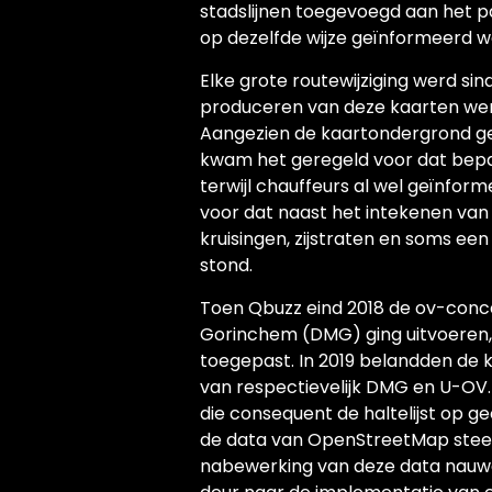
stadslijnen toegevoegd aan het 
op dezelfde wijze geïnformeerd w
Elke grote routewijziging werd si
produceren van deze kaarten werd
Aangezien de kaartondergrond g
kwam het geregeld voor dat bepa
terwijl chauffeurs al wel geïnf
voor dat naast het intekenen van 
kruisingen, zijstraten en soms 
stond.
Toen Qbuzz eind 2018 de ov-conc
Gorinchem (DMG) ging uitvoeren,
toegepast. In 2019 belandden de k
van respectievelijk DMG en U-OV
die consequent de haltelijst op g
de data van OpenStreetMap steed
nabewerking van deze data nauwe