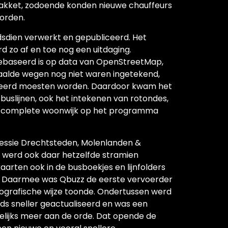
pakket, zodoende konden nieuwe chauffeurs
orden.
ndsdien verwerkt en gepubliceerd. Het
 zo af en toe nog een uitdaging.
ebaseerd is op data van OpenStreetMap,
alde wegen nog niet waren ingetekend,
ormeerd moesten worden. Daardoor kwam het
buslijnen, ook het intekenen van rotondes,
een complete woonwijk op het programma
essie Drechtsteden, Molenlanden &
 werd ook daar hetzelfde stramien
aarten ook in de busboekjes en lijnfolders
. Daarmee was Qbuzz de eerste vervoerder
eografische wijze toonde. Ondertussen werd
s sneller geactualiseerd en was een
lijks meer aan de orde. Dat opende de