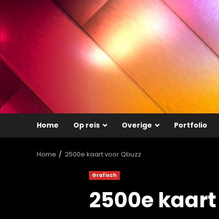
Ga
naar
de
inhoud
Home
Op reis
Overige
Portfolio
Home
2500e kaart voor Qbuzz
Grafisch
2500e kaart