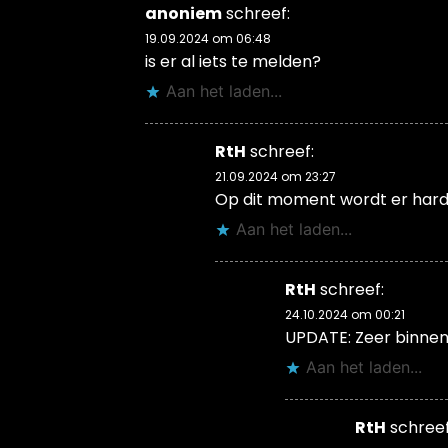
anoniem
schreef:
19.09.2024 om 06:48
is er al iets te melden?
Aan het laden...
RtH
schreef:
21.09.2024 om 23:27
Op dit moment wordt er hard a
Aan het laden...
RtH
schreef:
24.10.2024 om 00:21
UPDATE: Zeer binnenk
Aan het laden...
RtH
schreef