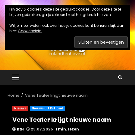
Ga
Privacy & cookies: deze site gebruikt cookies. Door deze site te
naar
blijven gebruiken, ga je akkoord met het gebruik hiervan.
de
inhoud
Wil je meer weten, ook over hoe je cookies kunt beheren, kijk dan
hier:
Cookiebeleid
PRIMAIR
MENU
Home
Vene Teater krijgt nieuwe naam
Nieuws
Nieuws uit Estland
Vene Teater krijgt nieuwe naam
RtH
23.07.2025
1 min. lezen