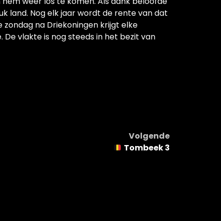
 hem weer los te komen. Als dank beloofde
uk land. Nog elk jaar wordt de rente van dat
e zondag na Driekoningen krijgt elke
 De vlakte is nog steeds in het bezit van
Volgende
Tombeek 3