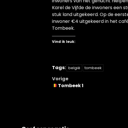
inwoners van het gehucht hielpen
Karel de Vijfde de inwoners een st
stuk land uitgekeerd. Op de eerst
inwoner €4 uitgekeerd in het café.
Tombeek.
Vind ik leuk:
Tags:
belgië
tombeek
Bericht
Vorige
Tombeek 1
navigatie