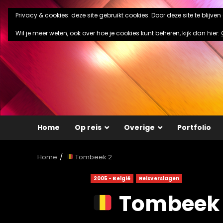
Ga
Privacy & cookies: deze site gebruikt cookies. Door deze site te blijve
naar
de
Wil je meer weten, ook over hoe je cookies kunt beheren, kijk dan hier:
inhoud
Home
Op reis
Overige
Portfolio
Home
Tombeek 2
2005 - België
Reisverslagen
Tombeek 