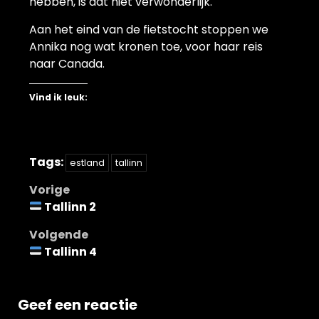
hebben, is dat niet verwonderlijk.
Aan het eind van de fietstocht stoppen we
Annika nog wat kronen toe, voor haar reis
naar Canada.
Vind ik leuk:
Tags:
estland
tallinn
Bericht
Vorige
Tallinn 2
navigatie
Volgende
Tallinn 4
Geef een reactie