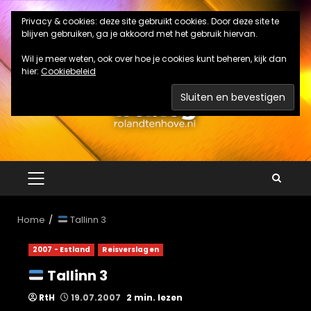
Ga
Privacy & cookies: deze site gebruikt cookies. Door deze site te
naar
blijven gebruiken, ga je akkoord met het gebruik hiervan.
de
inhoud
Wil je meer weten, ook over hoe je cookies kunt beheren, kijk dan
hier:
Cookiebeleid
PRIMAIR
MENU
Home
Tallinn 3
2007 - Estland
Reisverslagen
Tallinn 3
RtH
19.07.2007
2 min. lezen