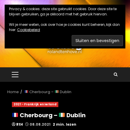
Ga
Privacy & cookies: deze site gebruikt cookies. Door deze site te
naar
blijven gebruiken, ga je akkoord met het gebruik hiervan.
de
inhoud
Wil je meer weten, ook over hoe je cookies kunt beheren, kijk dan
hier:
Cookiebeleid
PRIMAIR
MENU
Home
Cherbourg –
Dublin
2021 - Frankrijk en Ierland
Cherbourg –
Dublin
RtH
08.08.2021
2 min. lezen