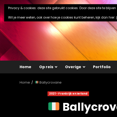
Ga
Privacy & cookies: deze site gebruikt cookies. Door deze site te blijve
naar
de
Wil je meer weten, ook over hoe je cookies kunt beheren, kijk dan hier:
inhoud
Home
Op reis
Overige
Portfolio
Home
Ballycrovane
2021 - Frankrijk en Ierland
Ballycro