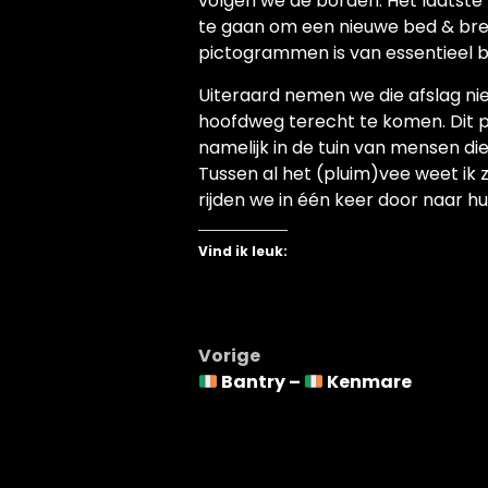
volgen we de borden. Het laatste 
te gaan om een nieuwe bed & break
pictogrammen is van essentieel b
Uiteraard nemen we die afslag niet
hoofdweg terecht te komen. Dit pl
namelijk in de tuin van mensen die 
Tussen al het (pluim)vee weet ik 
rijden we in één keer door naar hui
Vind ik leuk:
Bericht
Vorige
Bantry –
Kenmare
navigatie