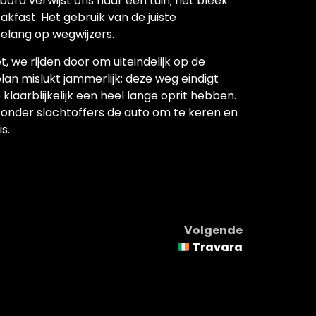
bord verwijst ons naar een tuin; het bleek
fast. Het gebruik van de juiste
elang op wegwijzers.
, we rijden door om uiteindelijk op de
an mislukt jammerlijk; deze weg eindigt
klaarblijkelijk een heel lange oprit hebben.
zonder slachtoffers de auto om te keren en
s.
Volgende
Travara