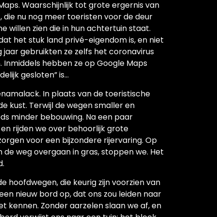
ps. Waarschijnlijk tot grote ergernis van
, die nu nog meer toeristen voor de deur
illen zien die in hun achtertuin staat.
at het stuk land privé-eigendom is, en niet
 jaar gebruikten ze zelfs het coronavirus
n. Inmiddels hebben ze op Google Maps
elijk gesloten” is…
namalack. In plaats van de toeristische
de kust. Terwijl de wegen smaller en
eds minder bebouwing. Na een paar
en rijden we over behoorlijk grote
zorgen voor een bijzondere rijervaring. Op
 de weg overgaan in gras, stoppen we. Het
d.
 de hoofdwegen, die keurig zijn voorzien van
een nieuw bord op, dat ons zou leiden naar
et kennen. Zonder aarzelen slaan we af, en