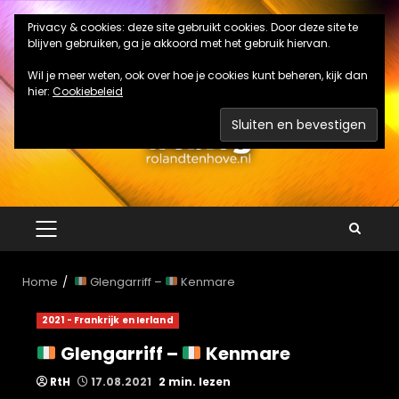
Ga
Privacy & cookies: deze site gebruikt cookies. Door deze site te
naar
blijven gebruiken, ga je akkoord met het gebruik hiervan.
de
inhoud
Wil je meer weten, ook over hoe je cookies kunt beheren, kijk dan
hier:
Cookiebeleid
PRIMAIR
MENU
Home
Glengarriff –
Kenmare
2021 - Frankrijk en Ierland
Glengarriff –
Kenmare
RtH
17.08.2021
2 min. lezen