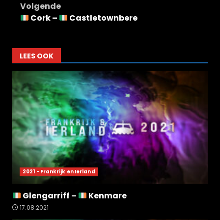
Volgende
Cork –
Castletownbere
LEES OOK
2021 - Frankrijk en Ierland
Glengarriff –
Kenmare
17.08.2021