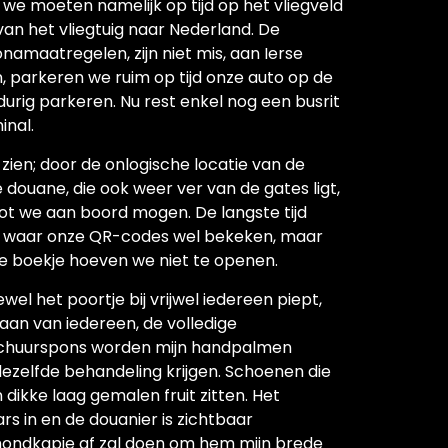
we moeten namelijk op tijd op het vliegveld
van het vliegtuig naar Nederland. De
namaatregelen, zijn niet mis, aan Ierse
n, parkeren we ruim op tijd onze auto op de
urig parkeren. Nu rest enkel nog een busrit
inal.
e zien; door de onlogische locatie van de
 douane, die ook weer ver van de gates ligt,
ot we aan boord mogen. De langste tijd
e, waar onze QR-codes wel bekeken, maar
e boekje hoeven we niet te openen.
wel het poortje bij vrijwel iedereen piept,
aan van iedereen, de volledige
schuurspons worden mijn handpalmen
zelfde behandeling krijgen. Schoenen die
dikke laag gemalen fruit zitten. Het
rs in en de douanier is zichtbaar
jn mondkapje af zal doen om hem mijn brede