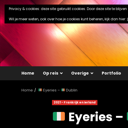
Ga
Privacy & cookies: deze site gebruikt cookies. Door deze site te blijve
naar
de
Wil je meer weten, ook over hoe je cookies kunt beheren, kijk dan hier:
inhoud
Home
Op reis
Overige
Portfolio
Home
Eyeries –
Dublin
2021 - Frankrijk en Ierland
Eyeries –