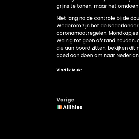
grijns te tonen, maar het omdoen 
Niet lang na de controle bij de d
Wederom zijn het de Nederlander
coronamaatregelen. Mondkapjes ni
Weinig tot geen afstand houden, e
die aan boord zitten, bekijken dit 
goed aan doen om naar Nederland
Vind ik leuk:
Bericht
Vorige
Allihies
navigatie