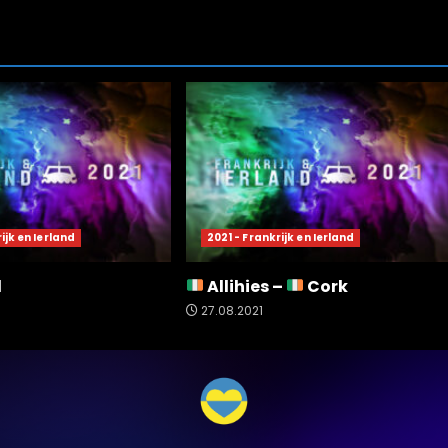
ijk en Ierland
2021 - Frankrijk en Ierland
l
Allihies –
Cork
27.08.2021