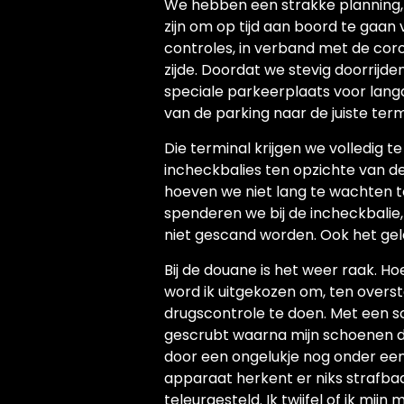
We hebben een strakke planning, 
zijn om op tijd aan boord te gaan 
controles, in verband met de coro
zijde. Doordat we stevig doorrijde
speciale parkeerplaats voor langd
van de parking naar de juiste term
Die terminal krijgen we volledig t
incheckbalies ten opzichte van de
hoeven we niet lang te wachten t
spenderen we bij de incheckbali
niet gescand worden. Ook het gel
Bij de douane is het weer raak. Hoe
word ik uitgekozen om, ten overst
drugscontrole te doen. Met een 
gescrubt waarna mijn schoenen de
door een ongelukje nog onder een 
apparaat herkent er niks strafbaa
teleurgesteld. Ik twijfel of ik mi