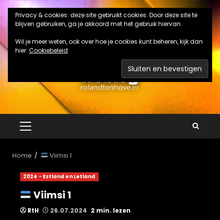
Ga
Privacy & cookies: deze site gebruikt cookies. Door deze site te
naar
blijven gebruiken, ga je akkoord met het gebruik hiervan.
de
inhoud
Wil je meer weten, ook over hoe je cookies kunt beheren, kijk dan
hier:
Cookiebeleid
PRIMAIR
MENU
Home
Viimsi 1
2024 - Estland en Letland
Viimsi 1
RtH
26.07.2024
2 min. lezen