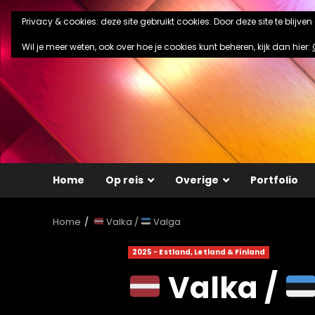
Ga
Privacy & cookies: deze site gebruikt cookies. Door deze site te blijve
naar
de
Wil je meer weten, ook over hoe je cookies kunt beheren, kijk dan hier:
inhoud
Home
Op reis
Overige
Portfolio
Home
Valka /
Valga
2025 - Estland, Letland & Finland
Valka /