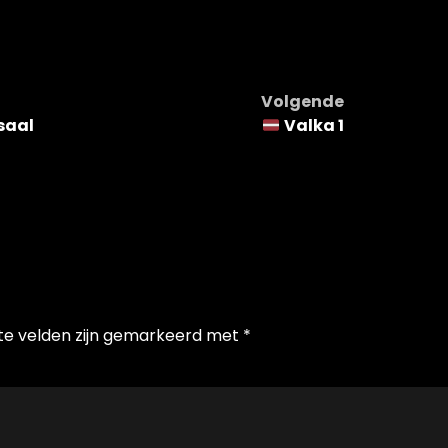
Volgende
saal
Valka 1
te velden zijn gemarkeerd met
*