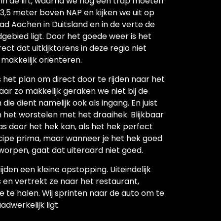
t in de lift, waarna we nog een trap moeten
3,5 meter boven NAP en kijken we uit op
tad Aachen in Duitsland en in de verte de
gebied ligt. Door het goede weer is het
rect dat uitkijktorens in deze regio niet
 makkelijk oriënteren.
 het plan om direct door te rijden naar het
ar zo makkelijk geraken we niet bij de
 die dient namelijk ook als ingang. En juist
n het worstelen met het draaihek. Blijkbaar
as door het hek kan, als het hek perfect
incipe prima, maar wanneer je het hek goed
worpen, gaat dat uiteraard niet goed.
den een kleine opstopping. Uiteindelijk
 en vertrekt ze naar het restaurant,
e te halen. Wij sprinten naar de auto om te
dwerkelijk ligt.