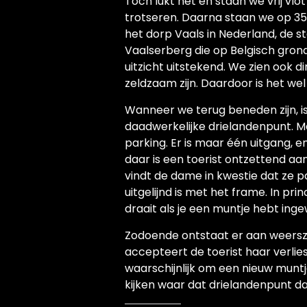
Toch lukt het en staan we vrij vlo
trotseren. Daarna staan we op 35
het dorp Vaals in Nederland, de s
Vaalserberg die op Belgisch grond
uitzicht uitstekend. We zien ook di
zeldzaam zijn. Daardoor is het wel
Wanneer we terug beneden zijn, is
daadwerkelijke drielandenpunt. Ma
parking. Er is maar één uitgang, en
daar is een toerist ontzettend aa
vindt de dame in kwestie dat ze p
uitgelijnd is met het frame. In pr
draait als je een muntje hebt inge
Zodoende ontstaat er aan weerszij
accepteert de toerist haar verlies
waarschijnlijk om een nieuw muntj
kijken waar dat drielandenpunt daa