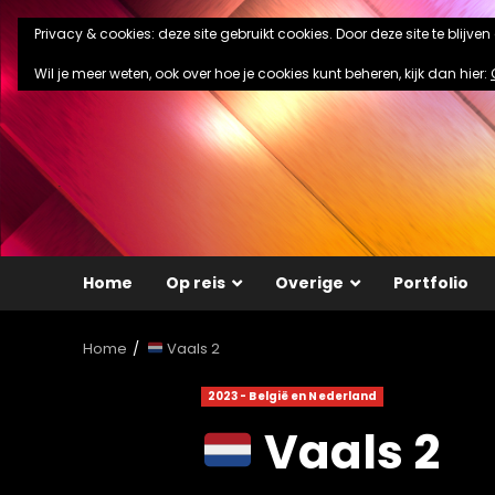
Ga
Privacy & cookies: deze site gebruikt cookies. Door deze site te blijve
naar
de
Wil je meer weten, ook over hoe je cookies kunt beheren, kijk dan hier:
inhoud
Home
Op reis
Overige
Portfolio
Home
Vaals 2
2023 - België en Nederland
Vaals 2