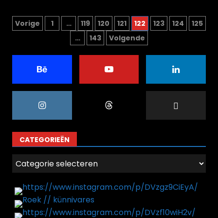
Berichten
Vorige
1
…
119
120
121
122
123
124
125
…
143
Volgende
paginering
CATEGORIEËN
Categorieën