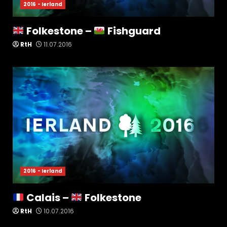
2016 - Ierland
Folkestone –
Fishguard
RtH
11.07.2016
2016 - Ierland
Calais –
Folkestone
RtH
10.07.2016