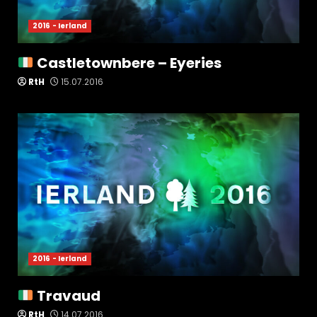
2016 - Ierland
Castletownbere – Eyeries
RtH
15.07.2016
2016 - Ierland
Travaud
RtH
14.07.2016