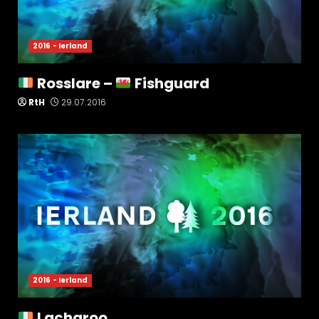
2016 - Ierland
Rosslare –
Fishguard
RtH
29.07.2016
2016 - Ierland
Lacharoo