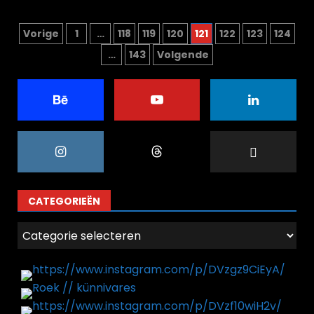
Berichten
Vorige
1
…
118
119
120
121
122
123
124
…
143
Volgende
paginering
CATEGORIEËN
Categorieën