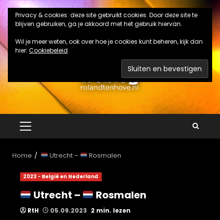
Ga
Privacy & cookies: deze site gebruikt cookies. Door deze site te
naar
blijven gebruiken, ga je akkoord met het gebruik hiervan.
de
inhoud
Wil je meer weten, ook over hoe je cookies kunt beheren, kijk dan
hier:
Cookiebeleid
PRIMAIR
MENU
Home
Utrecht –
Rosmalen
2023 - België en Nederland
Utrecht –
Rosmalen
RtH
05.09.2023
2 min. lezen